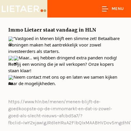
MENU
Immo Lietaer staat vandaag in HLN
“Vastgoed in Menen blijft een slimme zet! Betaalbare
woningen maken het aantrekkelijk voor zowel
investeerders als starters.
Maar… wij hebben dringend extra panden nodig!
Heb jij een woning die je wil verkopen? Onze kopers
staan klaar!
Neem contact met ons op en laten we samen kijken
naar de mogelijkheden.
https://www.hln.be/menen/menen-blijft-de-
goedkoopste-op-de-immomarkt-en-dat-is-zowel-
goed-als-slecht-nieuws~afcbd5a7/?
fbclid=IwY2xjawIgJRdleHRuA2FlbQIxMAABHVDov5mgdh