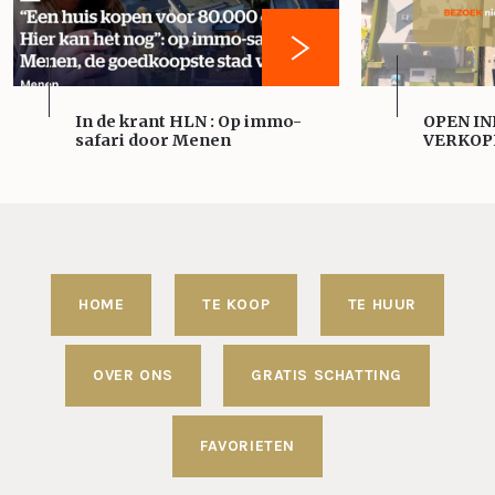
In de krant HLN : Op immo-
OPEN IN
safari door Menen
VERKOP
HOME
TE KOOP
TE HUUR
OVER ONS
GRATIS SCHATTING
FAVORIETEN