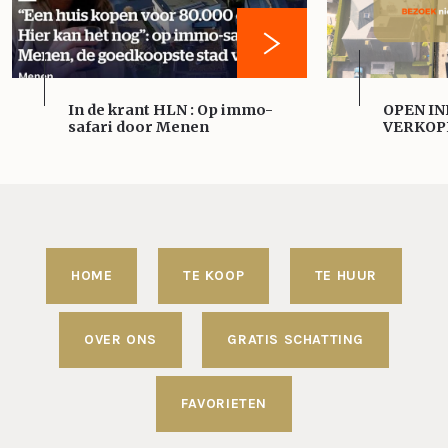
In de krant HLN : Op immo-
OPEN IN
safari door Menen
VERKOP
HOME
TE KOOP
TE HUUR
OVER ONS
GRATIS SCHATTING
FAVORIETEN