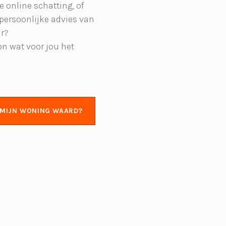
e online schatting, of
 persoonlijke advies van
r?
on wat voor jou het
S MIJN WONING WAARD?