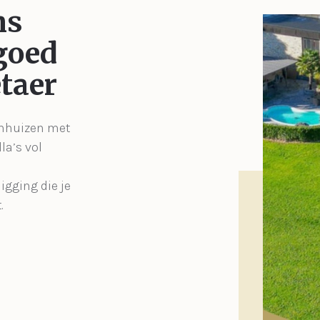
ns
goed
taer
enhuizen met
la’s vol
igging die je
.