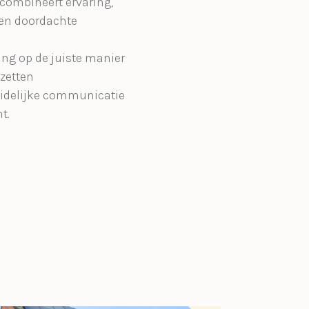
combineert ervaring,
en doordachte
ng op de juiste manier
 zetten
uidelijke communicatie
t.