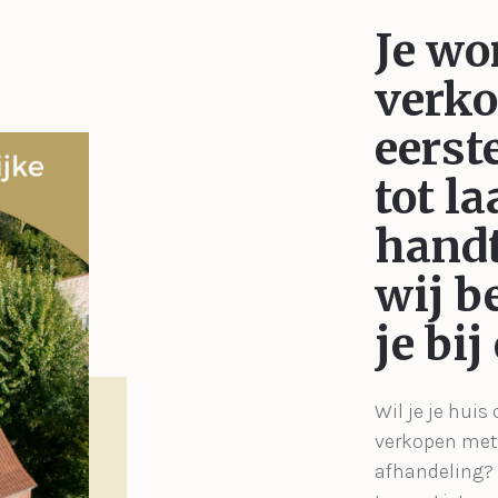
Je wo
verk
eerst
tot la
handt
wij b
je bij
Wil je je huis
verkopen met 
afhandeling?