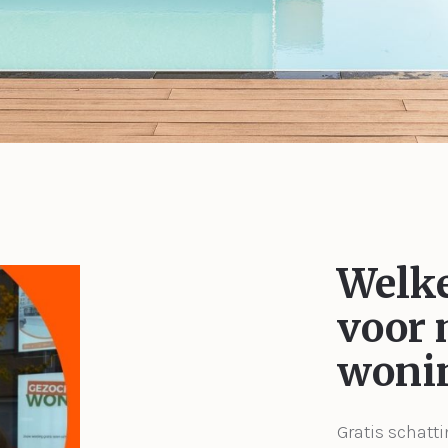
Welke
voor 
woni
Gratis schatti