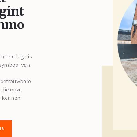
gint
Immo
in ons logo is
 symbool van
, betrouwbare
 die onze
s kennen.
IS