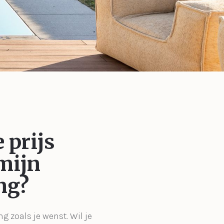
 prijs
mijn
ng?
ng zoals je wenst. Wil je