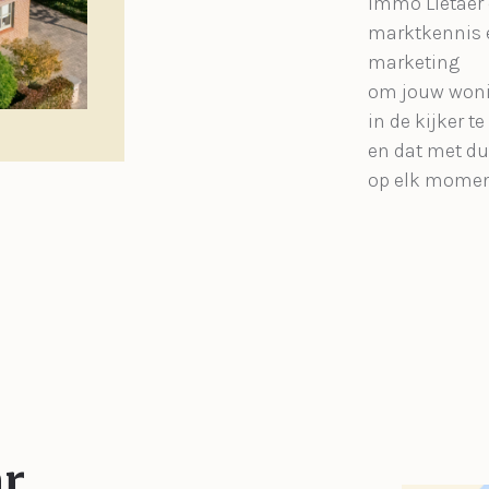
Immo Lietaer 
marktkennis 
marketing
om jouw woni
in de kijker te
en dat met d
op elk momen
ar