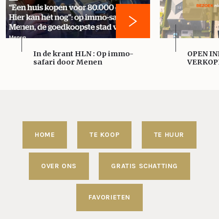
In de krant HLN : Op immo-
OPEN IN
safari door Menen
VERKOP
HOME
TE KOOP
TE HUUR
OVER ONS
GRATIS SCHATTING
FAVORIETEN