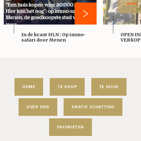
In de krant HLN : Op immo-
OPEN IN
safari door Menen
VERKOP
HOME
TE KOOP
TE HUUR
OVER ONS
GRATIS SCHATTING
FAVORIETEN