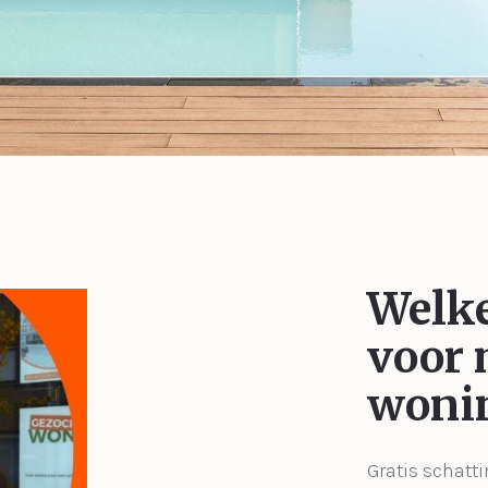
Welke
voor 
woni
Gratis schatti