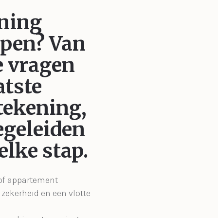
ning
open?
Van
e vragen
atste
ekening,
egeleiden
 elke stap.
 of appartement
zekerheid en een vlotte