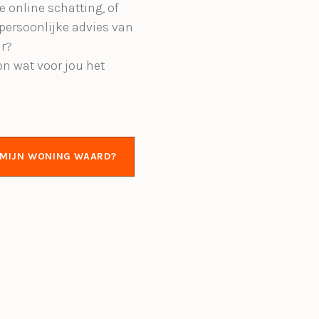
e online schatting, of
 persoonlijke advies van
r?
on wat voor jou het
S MIJN WONING WAARD?