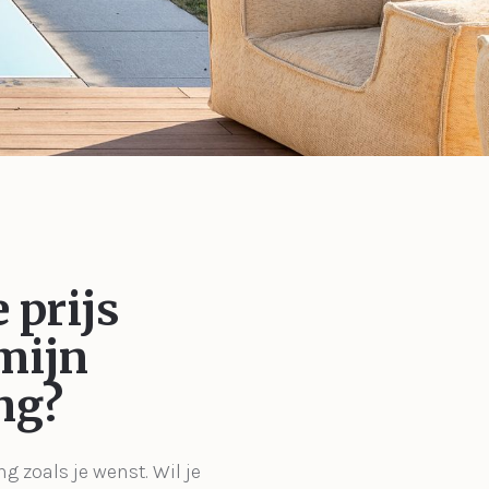
 prijs
mijn
ng?
ng zoals je wenst. Wil je