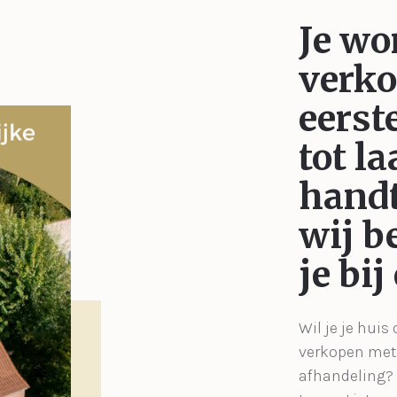
Je wo
verk
eerst
tot la
handt
wij b
je bij
Wil je je huis
verkopen met 
afhandeling?