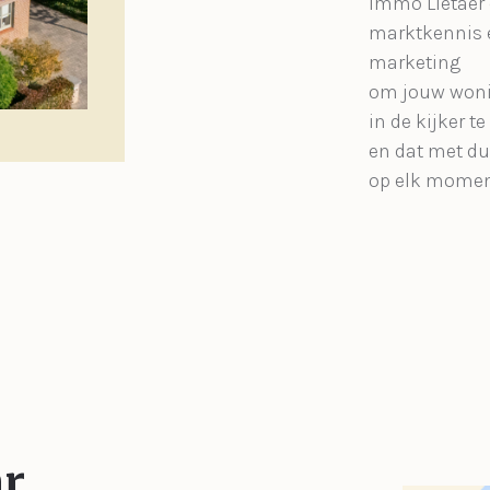
Immo Lietaer 
marktkennis 
marketing
om jouw woni
in de kijker te
en dat met d
op elk momen
ar