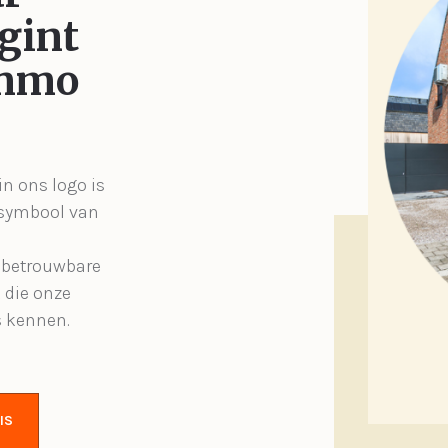
gint
Immo
in ons logo is
 symbool van
, betrouwbare
 die onze
s kennen.
IS