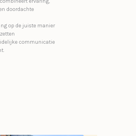
combineert ervaring,
en doordachte
ng op de juiste manier
 zetten
uidelijke communicatie
t.