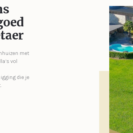
ns
goed
taer
enhuizen met
la’s vol
igging die je
.