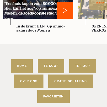
In de krant HLN : Op immo-
OPEN IN
safari door Menen
VERKOP
HOME
TE KOOP
TE HUUR
OVER ONS
GRATIS SCHATTING
FAVORIETEN