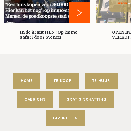
In de krant HLN : Op immo-
OPEN IN
safari door Menen
VERKOP
HOME
TE KOOP
TE HUUR
OVER ONS
GRATIS SCHATTING
FAVORIETEN