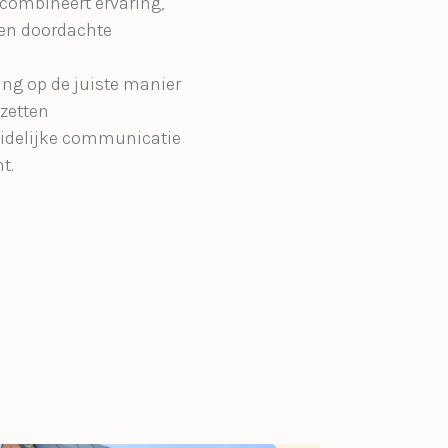
combineert ervaring,
en doordachte
ng op de juiste manier
 zetten
uidelijke communicatie
t.