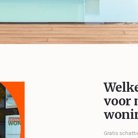
Welke
voor 
woni
Gratis schatti