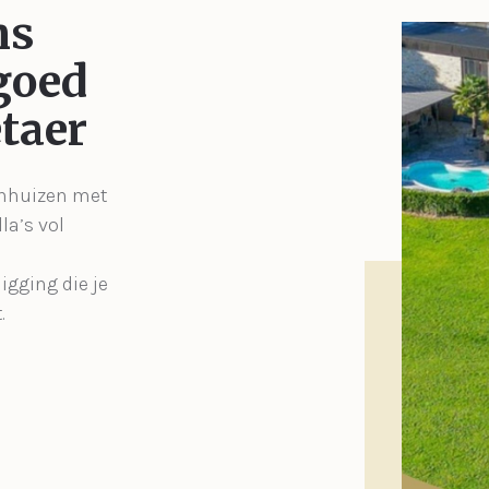
ns
goed
taer
enhuizen met
la’s vol
igging die je
.