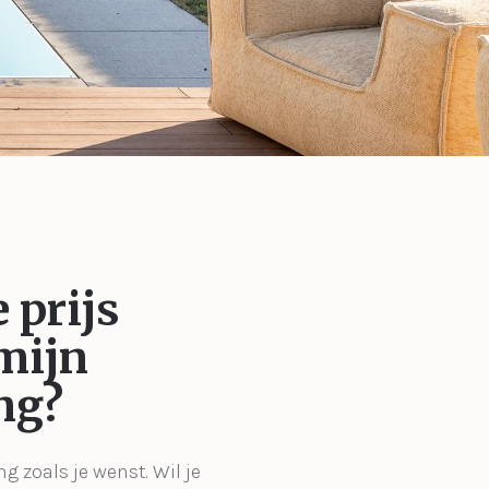
 prijs
mijn
ng?
ng zoals je wenst. Wil je