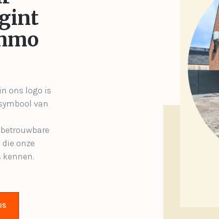
gint
Immo
in ons logo is
 symbool van
, betrouwbare
 die onze
s kennen.
IS