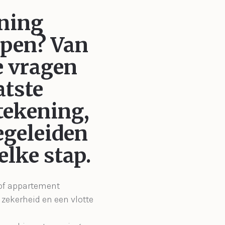
ning
open?
Van
e vragen
atste
ekening,
egeleiden
 elke stap.
 of appartement
zekerheid en een vlotte