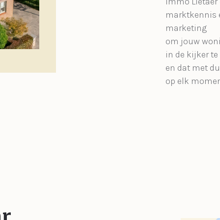
Immo Lietaer 
marktkennis 
marketing
om jouw woni
in de kijker te
en dat met d
op elk momen
ar