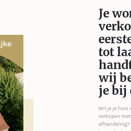
Je wo
verk
eerst
tot la
handt
wij b
je bij
Wil je je huis
verkopen met 
afhandeling?