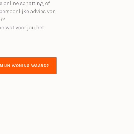
e online schatting, of
 persoonlijke advies van
r?
on wat voor jou het
S MIJN WONING WAARD?