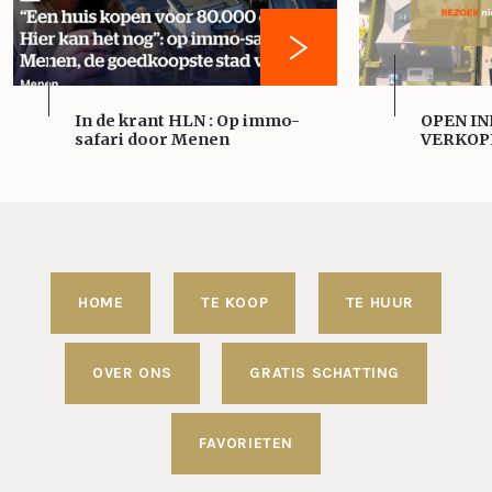
In de krant HLN : Op immo-
OPEN IN
safari door Menen
VERKOP
HOME
TE KOOP
TE HUUR
OVER ONS
GRATIS SCHATTING
FAVORIETEN