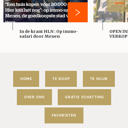
In de krant HLN : Op immo-
OPEN IN
safari door Menen
VERKOP
HOME
TE KOOP
TE HUUR
OVER ONS
GRATIS SCHATTING
FAVORIETEN