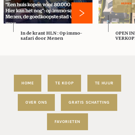
In de krant HLN : Op immo-
OPEN IN
safari door Menen
VERKOP
HOME
TE KOOP
TE HUUR
OVER ONS
GRATIS SCHATTING
FAVORIETEN