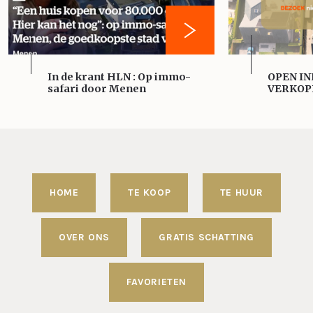
In de krant HLN : Op immo-
OPEN IN
safari door Menen
VERKOP
HOME
TE KOOP
TE HUUR
OVER ONS
GRATIS SCHATTING
FAVORIETEN