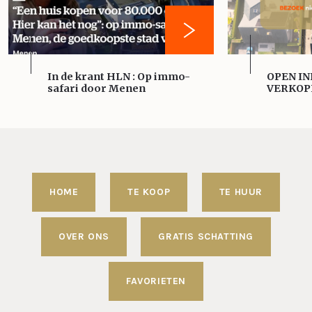
In de krant HLN : Op immo-
OPEN IN
safari door Menen
VERKOP
HOME
TE KOOP
TE HUUR
OVER ONS
GRATIS SCHATTING
FAVORIETEN