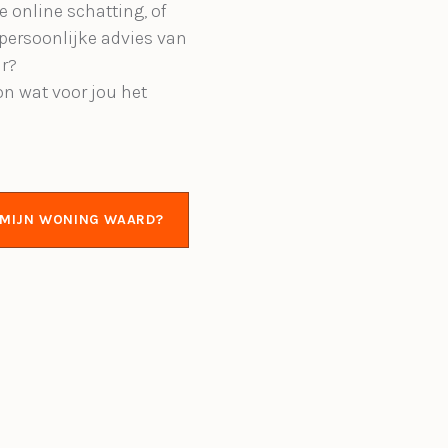
e online schatting, of
 persoonlijke advies van
r?
on wat voor jou het
S MIJN WONING WAARD?