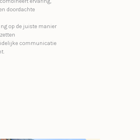
combineert ervaring,
en doordachte
ng op de juiste manier
 zetten
uidelijke communicatie
t.