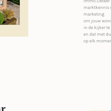
Immo Lietaer 
marktkennis 
marketing
om jouw woni
in de kijker te
en dat met d
op elk momen
ar