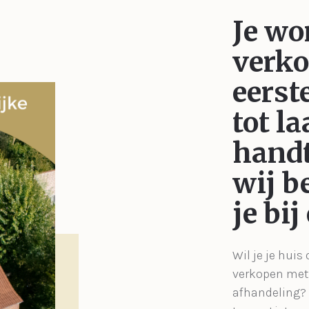
Je wo
verk
eerst
tot la
handt
wij b
je bij
Wil je je huis
verkopen met 
afhandeling?