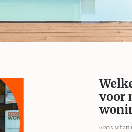
Welke
voor 
woni
Gratis schatti