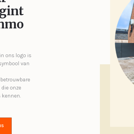
gint
Immo
in ons logo is
 symbool van
, betrouwbare
 die onze
s kennen.
IS