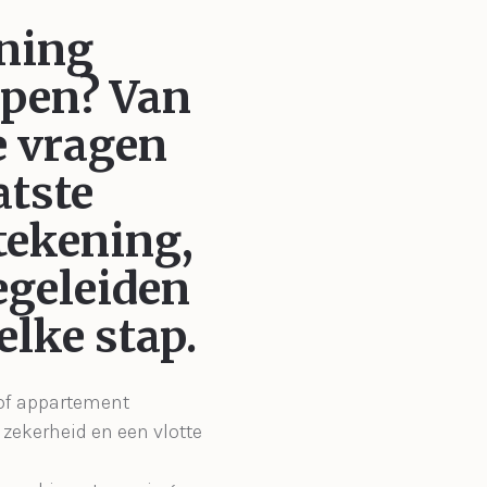
ning
open?
Van
e vragen
atste
ekening,
egeleiden
 elke stap.
 of appartement
zekerheid en een vlotte