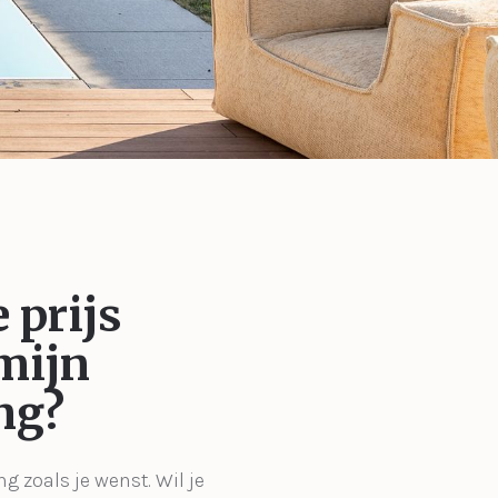
 prijs
mijn
ng?
ng zoals je wenst. Wil je