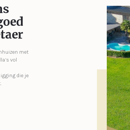
ns
goed
taer
enhuizen met
la’s vol
igging die je
.