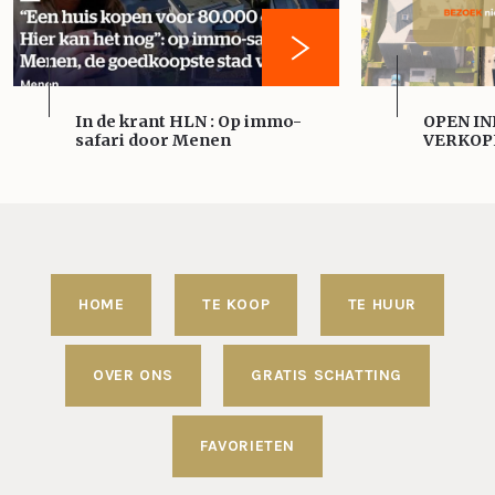
In de krant HLN : Op immo-
OPEN IN
safari door Menen
VERKOP
HOME
TE KOOP
TE HUUR
OVER ONS
GRATIS SCHATTING
FAVORIETEN