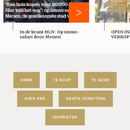
In de krant HLN : Op immo-
OPEN IN
safari door Menen
VERKOP
HOME
TE KOOP
TE HUUR
OVER ONS
GRATIS SCHATTING
FAVORIETEN