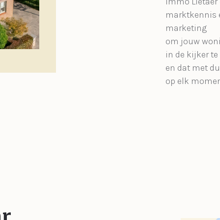
Immo Lietaer 
marktkennis 
marketing
om jouw woni
in de kijker te
en dat met d
op elk momen
ar