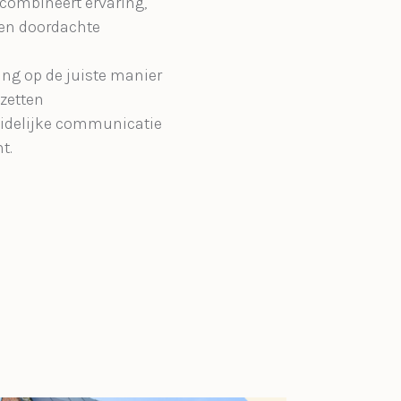
combineert ervaring,
en doordachte
ng op de juiste manier
 zetten
uidelijke communicatie
t.