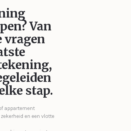
ning
open?
Van
e vragen
atste
ekening,
egeleiden
 elke stap.
 of appartement
zekerheid en een vlotte