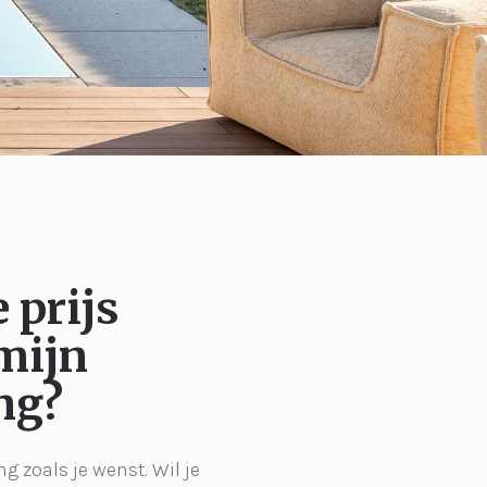
 prijs
mijn
ng?
ng zoals je wenst. Wil je