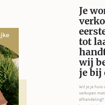
Je wo
verk
eerst
tot la
handt
wij b
je bij
Wil je je huis
verkopen met 
afhandeling?