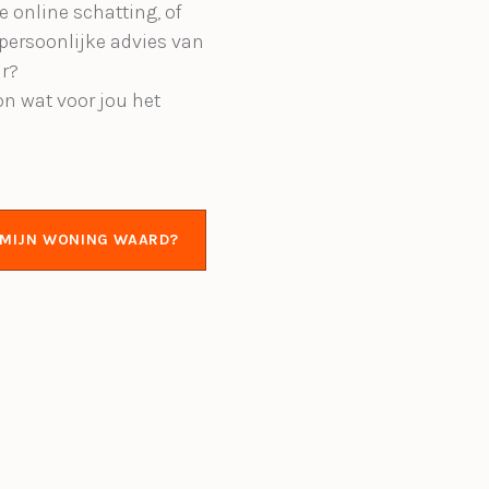
e online schatting, of
 persoonlijke advies van
r?
on wat voor jou het
S MIJN WONING WAARD?