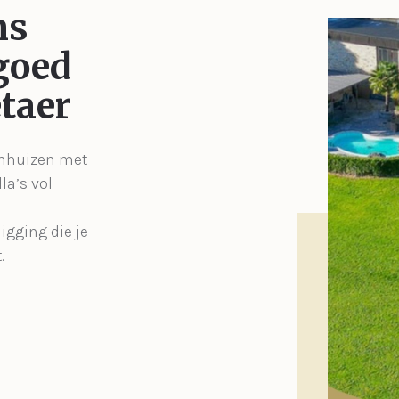
ns
goed
taer
enhuizen met
la’s vol
igging die je
.