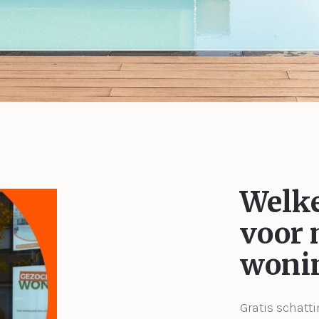
Welke
voor 
woni
Gratis schatti