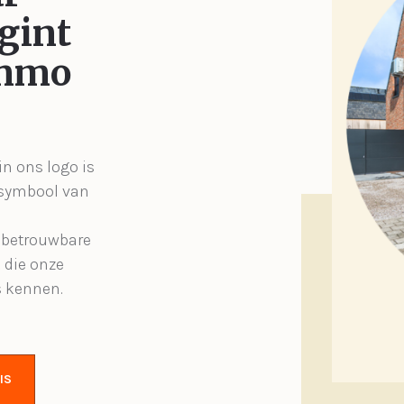
gint
Immo
in ons logo is
 symbool van
, betrouwbare
 die onze
s kennen.
IS