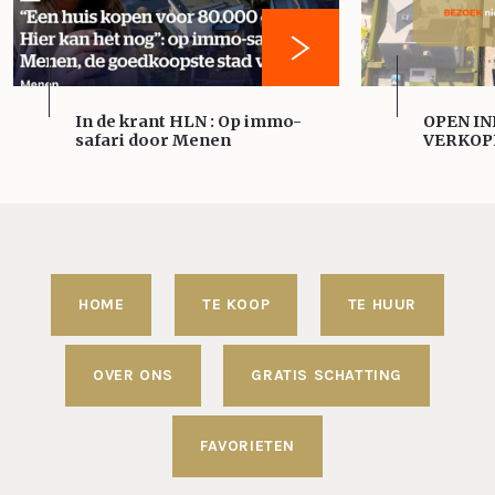
In de krant HLN : Op immo-
OPEN IN
safari door Menen
VERKOP
HOME
TE KOOP
TE HUUR
OVER ONS
GRATIS SCHATTING
FAVORIETEN