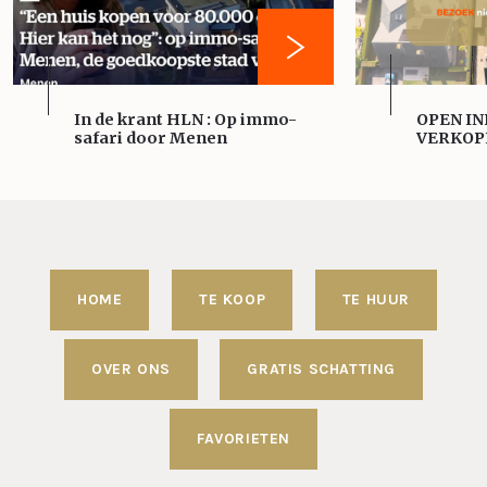
In de krant HLN : Op immo-
OPEN IN
safari door Menen
VERKOP
HOME
TE KOOP
TE HUUR
OVER ONS
GRATIS SCHATTING
FAVORIETEN