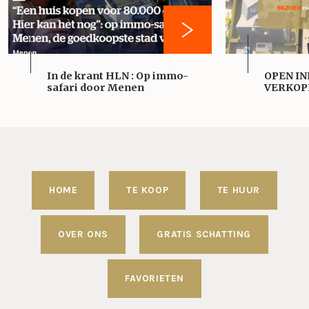
In de krant HLN : Op immo-
OPEN IN
safari door Menen
VERKOP
HOME
TE KOOP
TE HUUR
OVER ONS
GRATIS SCHATTING
FAVORIETEN